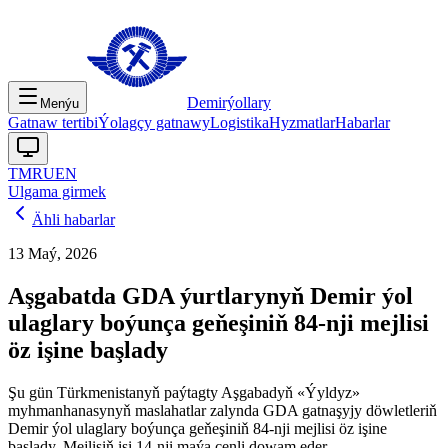
Demirýollary
Menýu
Gatnaw tertibi
Ýolagçy gatnawy
Logistika
Hyzmatlar
Habarlar
TM
RU
EN
Ulgama girmek
Ähli habarlar
13 Maý, 2026
Aşgabatda GDA ýurtlarynyň Demir ýol
ulaglary boýunça geňeşiniň 84-nji mejlisi
öz işine başlady
Şu gün Türkmenistanyň paýtagty Aşgabadyň «Ýyldyz»
myhmanhanasynyň maslahatlar zalynda GDA gatnaşyjy döwletleriň
Demir ýol ulaglary boýunça geňeşiniň 84-nji mejlisi öz işine
başlady. Mejlisiň işi 14-nji maýa çenli dowam eder.