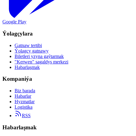
Google Play
Ýolagçylara
Gatnaw tertibi
Ýolagçy gatnawy
Biletleri yzyna gaýtarmak
"Kerwen" sagaldyş merkezi
Habarlaşmak
Kompaniýa
Biz barada
Habarlar
Hyzmatlar
Logistika
RSS
Habarlaşmak