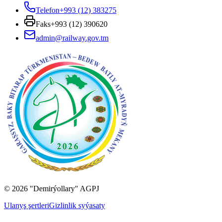
Telefon
+993 (12) 383275
Faks
+993 (12) 390620
admin@railway.gov.tm
©
2026
"Demirýollary" AGPJ
Ulanyş şertleri
Gizlinlik syýasaty