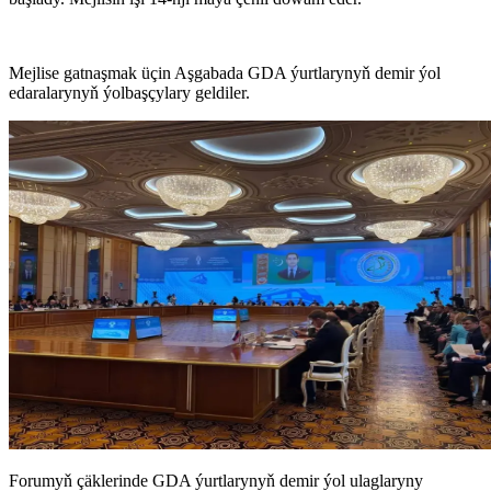
Mejlise gatnaşmak üçin Aşgabada GDA ýurtlarynyň demir ýol
edaralarynyň ýolbaşçylary geldiler.
Forumyň çäklerinde GDA ýurtlarynyň demir ýol ulaglaryny