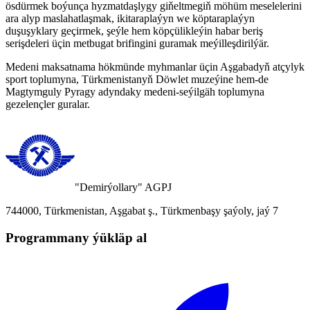
ösdürmek boýunça hyzmatdaşlygy giňeltmegiň möhüm meselelerini
ara alyp maslahatlaşmak, ikitaraplaýyn we köptaraplaýyn
duşuşyklary geçirmek, şeýle hem köpçülikleýin habar beriş
serişdeleri üçin metbugat brifingini guramak meýilleşdirilýär.
Medeni maksatnama hökmünde myhmanlar üçin Aşgabadyň atçylyk
sport toplumyna, Türkmenistanyň Döwlet muzeýine hem-de
Magtymguly Pyragy adyndaky medeni-seýilgäh toplumyna
gezelençler guralar.
"Demirýollary" AGPJ
744000, Türkmenistan, Aşgabat ş., Türkmenbaşy şaýoly, jaý 7
Programmany ýükläp al