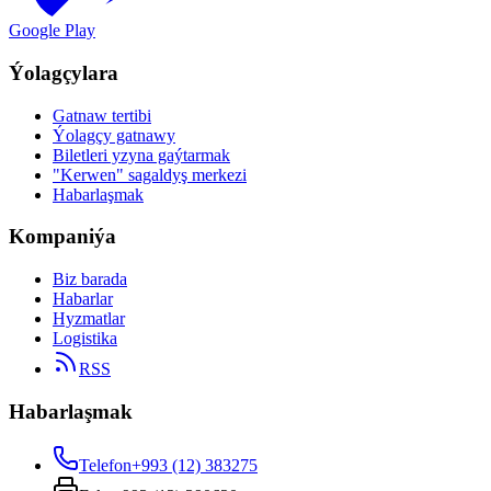
Google Play
Ýolagçylara
Gatnaw tertibi
Ýolagçy gatnawy
Biletleri yzyna gaýtarmak
"Kerwen" sagaldyş merkezi
Habarlaşmak
Kompaniýa
Biz barada
Habarlar
Hyzmatlar
Logistika
RSS
Habarlaşmak
Telefon
+993 (12) 383275