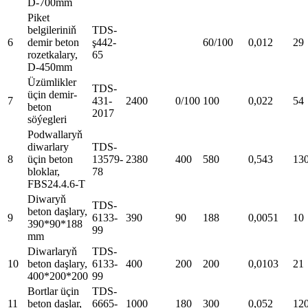
D-700mm
Piket
belgileriniň
TDS-
6
demir beton
ş442-
60/100
0,012
29
rozetkalary,
65
D-450mm
Üzümlikler
TDS-
üçin demir-
7
431-
2400
0/100
100
0,022
54
beton
2017
söýegleri
Podwallaryň
diwarlary
TDS-
8
üçin beton
13579-
2380
400
580
0,543
13
bloklar,
78
FBS24.4.6-T
Diwaryň
TDS-
beton daşlary,
9
6133-
390
90
188
0,0051
10
390*90*188
99
mm
Diwarlaryň
TDS-
10
beton daşlary,
6133-
400
200
200
0,0103
21
400*200*200
99
Bortlar üçin
TDS-
11
beton daşlar,
6665-
1000
180
300
0,052
12