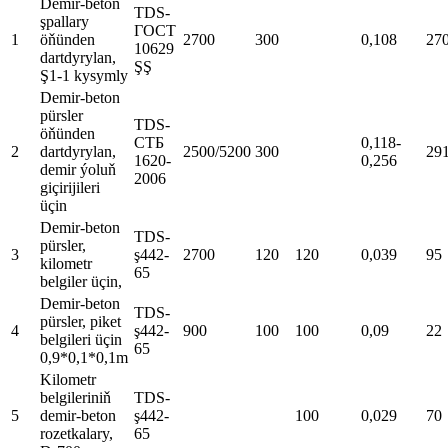
Demir-beton
TDS-
şpallary
ГОСТ
1
öňünden
2700
300
0,108
27
10629
dartdyrylan,
ŞŞ
Ş1-1 kysymly
Demir-beton
pürsler
TDS-
öňünden
СТБ
0,118-
2
dartdyrylan,
2500/5200
300
29
1620-
0,256
demir ýoluň
2006
giçirijileri
üçin
Demir-beton
TDS-
pürsler,
3
ş442-
2700
120
120
0,039
95
kilometr
65
belgiler üçin,
Demir-beton
TDS-
pürsler, piket
4
ş442-
900
100
100
0,09
22
belgileri üçin
65
0,9*0,1*0,1m
Kilometr
belgileriniň
TDS-
5
demir-beton
ş442-
100
0,029
70
rozetkalary,
65