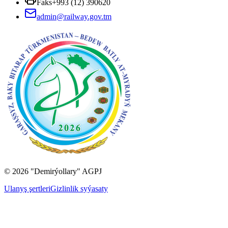
Faks
+993 (12) 390620
admin@railway.gov.tm
©
2026
"Demirýollary" AGPJ
Ulanyş şertleri
Gizlinlik syýasaty