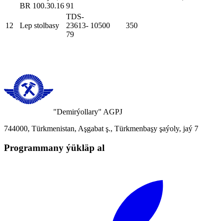
BR 100.30.16
91
TDS-
12
Lep stolbasy
23613-
10500
350
79
"Demirýollary" AGPJ
744000, Türkmenistan, Aşgabat ş., Türkmenbaşy şaýoly, jaý 7
Programmany ýükläp al