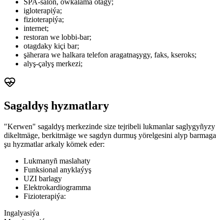
SPA-salon, owkalama otagy;
igloterapiýa;
fizioterapiýa;
internet;
restoran we lobbi-bar;
otagdaky kiçi bar;
şäherara we halkara telefon aragatnaşygy, faks, kseroks;
alyş-çalyş merkezi;
Sagaldyş hyzmatlary
"Kerwen" sagaldyş merkezinde size tejribeli lukmanlar saglygyñyzy
dikeltmäge, berkitmäge we sagdyn durmuş yörelgesini alyp barmaga
şu hyzmatlar arkaly kömek eder:
Lukmanyñ maslahaty
Funksional anyklaýyş
UZI barlagy
Elektrokardiogramma
Fizioterapiýa:
Ingalyasiýa