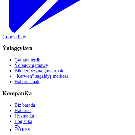
Google Play
Ýolagçylara
Gatnaw tertibi
Ýolagçy gatnawy
Biletleri yzyna gaýtarmak
"Kerwen" sagaldyş merkezi
Habarlaşmak
Kompaniýa
Biz barada
Habarlar
Hyzmatlar
Logistika
RSS