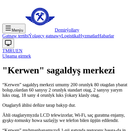
Demirýollary
Menýu
Gatnaw tertibi
Ýolagçy gatnawy
Logistika
Hyzmatlar
Habarlar
TM
RU
EN
Ulgama girmek
"Kerwen" sagaldyş merkezi
“Kerwen” sagaldyş merkezi umumy 200 orunlyk 80 otagdan ybarat
bolup,olardan 60 sanysy 2 orunlyk standart otag, 2 sanysy yarym
luks otag, 18 sany 4 orunlyk luks ýokary klasly otag.
Otaglaryň ählisi deňize tarap bakyp dur.
Ähli otaglarymyzda LCD telewizorlar, Wi-Fi, saç guratma enjamy,
gyşky-tomusky howa sazlaýjy we telefon bilen üpjün edilendir.
“Kerwen” myhmanhanamyzyň 1-nji gatynda restorany başga-da in