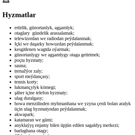
Hyzmatlar
ertirlik, günortanlyk, agşamlyk;
otaglary gündelik arassalamak;
telewizordan we radiodan peýdalanmak;
Içki we daşarky howuzdan peýdalanmak;
kesgitlenen wagtda oýarmak;
günortanlygy we agşamlygy otaga getirtmek;
poçta hyzmaty;
sauna;
trenažýor zaly;
sport meýdançasy;
tennis korty;
lukmançylyk kömegi;
şäher içine telefon hyzmaty;
ulag duralgasy;
howa menzilinden myhmanhana we yzyna çenli bolan aralyk
üçin ulag hyzmatyndan peýdalanmak;
akwapark;
katamaran we gämi;
anyklaýyş enjamy bilen üpjün edilen sagaldyş merkezi;
barlaghana otagy;