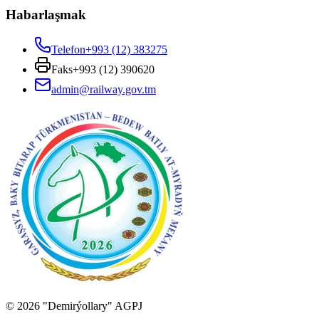
Habarlaşmak
Telefon
+993 (12) 383275
Faks
+993 (12) 390620
admin@railway.gov.tm
©
2026
"Demirýollary" AGPJ