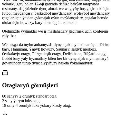
yokarky gaty bolan 12-nji gatynda deňize bakýan tarapynda
restorany, daş ýüzinde dynç almak we wagtyňy hoş geçirmek üçin
futbol meýdançasy, baskedbol meýdançasy, woleýbol meýdançasy,
çagalar üçin ýatdan çykmajak oýun meýdançalary, çagalar hemde
ulular üçin howuzy, bary bilen üpjün edilendir.
Otelimizde ýygnaklar we iş maslahatlary geçirmek üçin konferens
zaly bar.
We başga-da myhmanhamyzda dynç aljak myhmanlar üçin Disko
bary, Hammam, Ýapyk howuzy, Saunasy, saglyk merkezi,
Owkalaýjy otagy, Türgenleşik otagy, Dellekhana, Bilýard otagy,
Lobbi bary ýaly hyzmatlary bilen her bir dynç aljak myhmanlaryň
göwnünden turup dynç alyşyňyzy has-da ýokarlandyrar.
Otaglaryň görnüşleri
60 sanysy 2 orunlyk standart otag,
2 sany ýarym luks otag,
18 sany 4 orunlyk luks ýokary klasly otag.