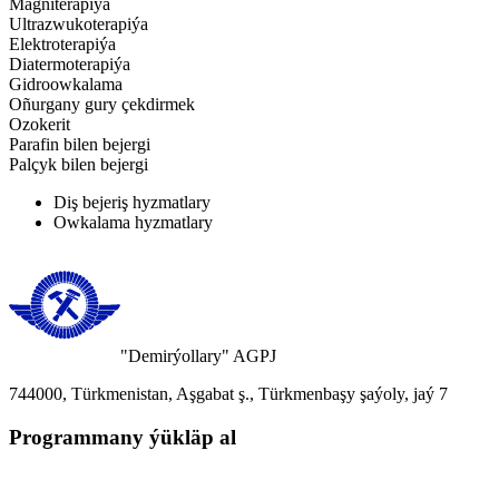
Magniterapiýa
Ultrazwukoterapiýa
Elektroterapiýa
Diatermoterapiýa
Gidroowkalama
Oñurgany gury çekdirmek
Ozokerit
Parafin bilen bejergi
Palçyk bilen bejergi
Diş bejeriş hyzmatlary
Owkalama hyzmatlary
"Demirýollary" AGPJ
744000, Türkmenistan, Aşgabat ş., Türkmenbaşy şaýoly, jaý 7
Programmany ýükläp al