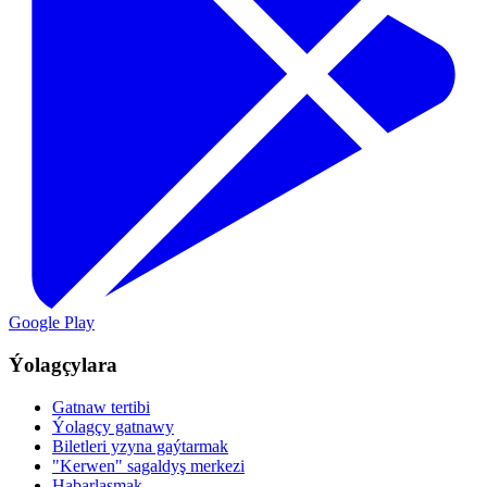
Google Play
Ýolagçylara
Gatnaw tertibi
Ýolagçy gatnawy
Biletleri yzyna gaýtarmak
"Kerwen" sagaldyş merkezi
Habarlaşmak