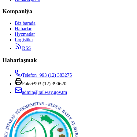
Kompaniýa
Biz barada
Habarlar
Hyzmatlar
Logistika
RSS
Habarlaşmak
Telefon
+993 (12) 383275
Faks
+993 (12) 390620
admin@railway.gov.tm