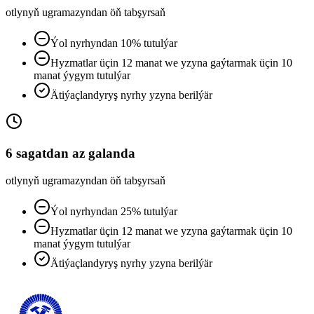
otlynyň ugramazyndan öň tabşyrsaň
Ýol nyrhyndan 10% tutulýar
Hyzmatlar üçin 12 manat we yzyna gaýtarmak üçin 10
manat ýygym tutulýar
Ätiýaçlandyryş nyrhy yzyna berilýär
6 sagatdan az galanda
otlynyň ugramazyndan öň tabşyrsaň
Ýol nyrhyndan 25% tutulýar
Hyzmatlar üçin 12 manat we yzyna gaýtarmak üçin 10
manat ýygym tutulýar
Ätiýaçlandyryş nyrhy yzyna berilýär