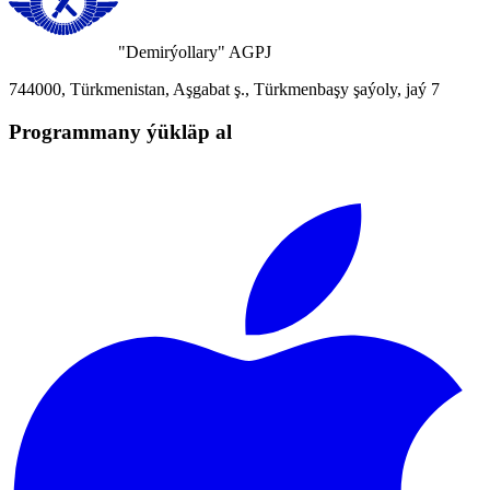
"Demirýollary" AGPJ
744000, Türkmenistan, Aşgabat ş., Türkmenbaşy şaýoly, jaý 7
Programmany ýükläp al