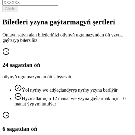
Gözle
Biletleri yzyna gaýtarmagyň şertleri
Onlaýn satyn alan biletleriňizi otlynyň ugramazyndan öň yzyna
gaýtaryp bilersiňiz.
24 sagatdan öň
otlynyň ugramazyndan öň tabşyrsaň
Ýol nyrhy we ätiýaçlandyryş nyrhy yzyna berilýär
Hyzmatlar üçin 12 manat we yzyna gaýtarmak üçin 10
manat ýygym tutulýar
6 sagatdan öň