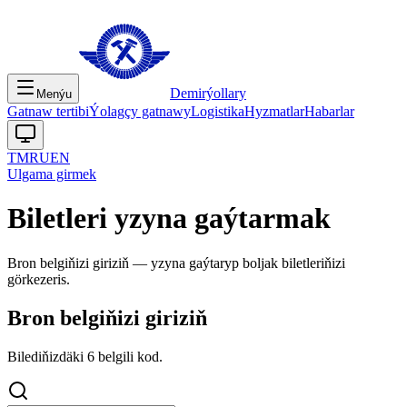
Demirýollary
Menýu
Gatnaw tertibi
Ýolagçy gatnawy
Logistika
Hyzmatlar
Habarlar
TM
RU
EN
Ulgama girmek
Biletleri yzyna gaýtarmak
Bron belgiňizi giriziň — yzyna gaýtaryp boljak biletleriňizi
görkezeris.
Bron belgiňizi giriziň
Bilediňizdäki 6 belgili kod.