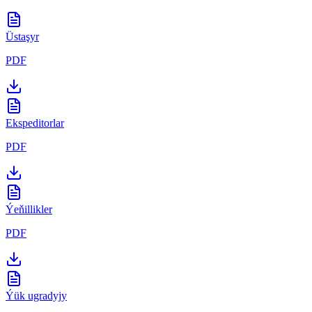
Üstaşyr
PDF
Ekspeditorlar
PDF
Ýeňillikler
PDF
Ýük ugradyjy