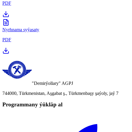
PDF
Nyrhnama syýasaty
PDF
"Demirýollary" AGPJ
744000, Türkmenistan, Aşgabat ş., Türkmenbaşy şaýoly, jaý 7
Programmany ýükläp al