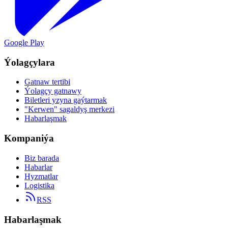
Google Play
Ýolagçylara
Gatnaw tertibi
Ýolagçy gatnawy
Biletleri yzyna gaýtarmak
"Kerwen" sagaldyş merkezi
Habarlaşmak
Kompaniýa
Biz barada
Habarlar
Hyzmatlar
Logistika
RSS
Habarlaşmak