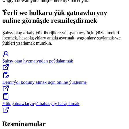
wagtyň dowamynda müşderilere hyzmat edýär.
Ýerli we halkara ýük gatnawlaryny
online görnüşde resmileşdirmek
Şahsy otag arkaly ýük iberijilere ýük gatnawy üçin ýüzlenmeleri
ibermek, hasaplaşyklary amala aşyrmak, wagonlary saýlamak we
ýükleri yzarlamak mümkin.
Şahsy otag hyzmatyndan peýdalanmak
Demirýol koduny almak üçin online ýüzlenme
Ýük gatnawlarynyň bahasyny hasaplamak
Resminamalar