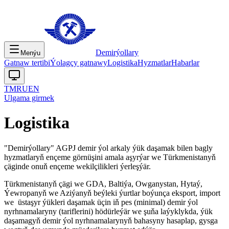
Demirýollary
Menýu
Gatnaw tertibi
Ýolagçy gatnawy
Logistika
Hyzmatlar
Habarlar
TM
RU
EN
Ulgama girmek
Logistika
"Demirýollary" AGPJ demir ýol arkaly ýük daşamak bilen bagly
hyzmatlaryň ençeme görnüşini amala aşyrýar we Türkmenistanyň
çäginde onuň ençeme wekilçilikleri ýerleşýär.
Türkmenistanyň çägi we GDA, Baltiýa, Owganystan, Hytaý,
Ýewropanyň we Aziýanyň beýleki ýurtlar boýunça eksport, import
we üstaşyr ýükleri daşamak üçin iň pes (minimal) demir ýol
nyrhnamalaryny (tariflerini) hödürleýär we şuňa laýyklykda, ýük
daşamagyň demir ýol nyrhnamalarynyň bahasyny hasaplap, gysga