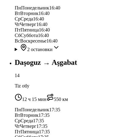
Пн
Понедельник
16:40
Вт
Вторник
16:40
Ср
Среда
16:40
Чт
Четверг
16:40
Пт
Пятница
16:40
Сб
Суббота
16:40
Вс
Воскресенье
16:40
2 остановки
Daşoguz
→
Aşgabat
14
Tiz otly
12 ч 15 мин
550
км
Пн
Понедельник
17:35
Вт
Вторник
17:35
Ср
Среда
17:35
Чт
Четверг
17:35
Пт
Пятница
17:35