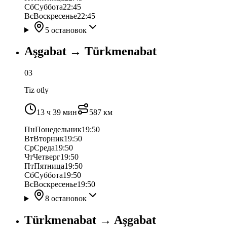
Сб
Суббота
22:45
Вс
Воскресенье
22:45
5 остановок
Aşgabat
→
Türkmenabat
03
Tiz otly
13 ч 39 мин
587
км
Пн
Понедельник
19:50
Вт
Вторник
19:50
Ср
Среда
19:50
Чт
Четверг
19:50
Пт
Пятница
19:50
Сб
Суббота
19:50
Вс
Воскресенье
19:50
8 остановок
Türkmenabat
→
Aşgabat