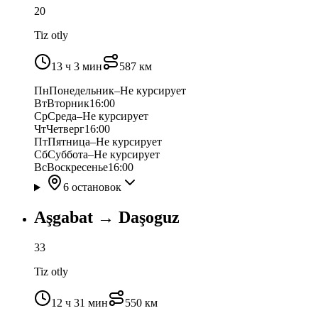
20
Tiz otly
13 ч 3 мин
587
км
Пн
Понедельник
–
Не курсирует
Вт
Вторник
16:00
Ср
Среда
–
Не курсирует
Чт
Четверг
16:00
Пт
Пятница
–
Не курсирует
Сб
Суббота
–
Не курсирует
Вс
Воскресенье
16:00
6 остановок
Aşgabat
→
Daşoguz
33
Tiz otly
12 ч 31 мин
550
км