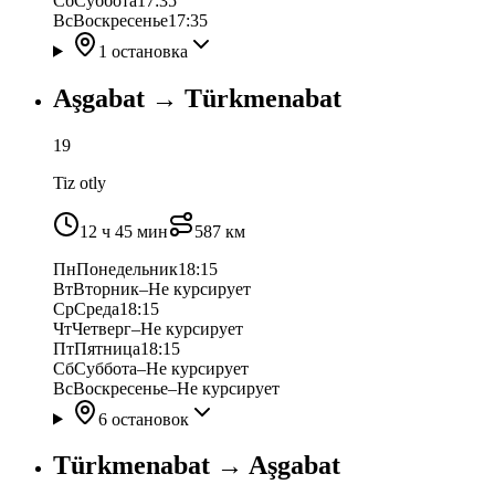
Сб
Суббота
17:35
Вс
Воскресенье
17:35
1 остановка
Aşgabat
→
Türkmenabat
19
Tiz otly
12 ч 45 мин
587
км
Пн
Понедельник
18:15
Вт
Вторник
–
Не курсирует
Ср
Среда
18:15
Чт
Четверг
–
Не курсирует
Пт
Пятница
18:15
Сб
Суббота
–
Не курсирует
Вс
Воскресенье
–
Не курсирует
6 остановок
Türkmenabat
→
Aşgabat