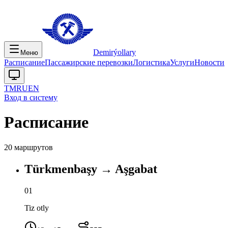
Demirýollary
Меню
Расписание
Пассажирские перевозки
Логистика
Услуги
Новости
TM
RU
EN
Вход в систему
Расписание
20 маршрутов
Türkmenbaşy
→
Aşgabat
01
Tiz otly