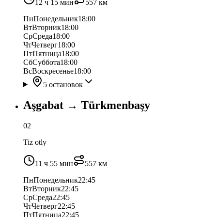
12 ч 15 мин
557
км
Пн
Понедельник
18:00
Вт
Вторник
18:00
Ср
Среда
18:00
Чт
Четверг
18:00
Пт
Пятница
18:00
Сб
Суббота
18:00
Вс
Воскресенье
18:00
5 остановок
Aşgabat
→
Türkmenbaşy
02
Tiz otly
11 ч 55 мин
557
км
Пн
Понедельник
22:45
Вт
Вторник
22:45
Ср
Среда
22:45
Чт
Четверг
22:45
Пт
Пятница
22:45