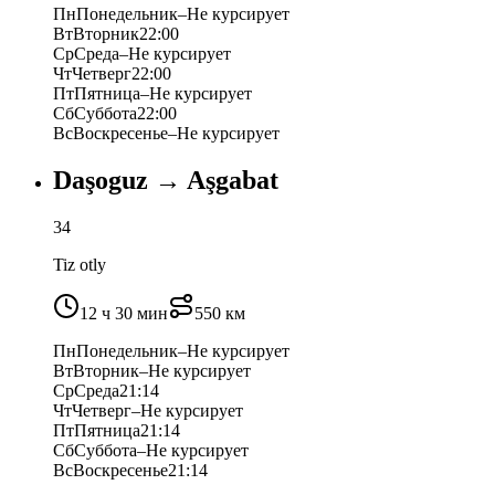
Пн
Понедельник
–
Не курсирует
Вт
Вторник
22:00
Ср
Среда
–
Не курсирует
Чт
Четверг
22:00
Пт
Пятница
–
Не курсирует
Сб
Суббота
22:00
Вс
Воскресенье
–
Не курсирует
Daşoguz
→
Aşgabat
34
Tiz otly
12 ч 30 мин
550
км
Пн
Понедельник
–
Не курсирует
Вт
Вторник
–
Не курсирует
Ср
Среда
21:14
Чт
Четверг
–
Не курсирует
Пт
Пятница
21:14
Сб
Суббота
–
Не курсирует
Вс
Воскресенье
21:14