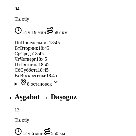
04
Tiz otly
14 ч 19 мин
587
км
Пн
Понедельник
18:45
Вт
Вторник
18:45
Ср
Среда
18:45
Чт
Четверг
18:45
Пт
Пятница
18:45
Сб
Суббота
18:45
Вс
Воскресенье
18:45
8 остановок
Aşgabat
→
Daşoguz
13
Tiz otly
12 ч 6 мин
550
км